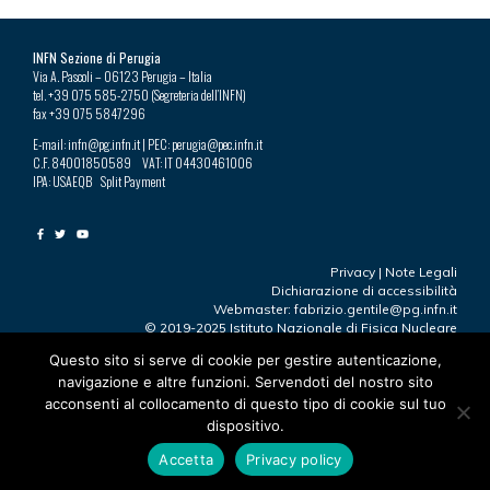
INFN Sezione di Perugia
Via A. Pascoli – 06123 Perugia – Italia
tel. +39 075 585-2750 (Segreteria dell’INFN)
fax +39 075 5847296
E-mail: infn@pg.infn.it | PEC: perugia@pec.infn.it
C.F. 84001850589 VAT: IT 04430461006
IPA: USAEQB Split Payment
Privacy
|
Note Legali
Dichiarazione di accessibilità
Webmaster: fabrizio.gentile@pg.infn.it
© 2019-2025 Istituto Nazionale di Fisica Nucleare
Questo sito si serve di cookie per gestire autenticazione,
navigazione e altre funzioni. Servendoti del nostro sito
Ultima modifica 23.09.2025
acconsenti al collocamento di questo tipo di cookie sul tuo
“Perugia”
by
https://www.facebook.com/robertotaddeofoto28
dispositivo.
is licensed under
CC BY-NC 2.0
L’immagine è stata ridimensionata e ritagliata
Accetta
Privacy policy