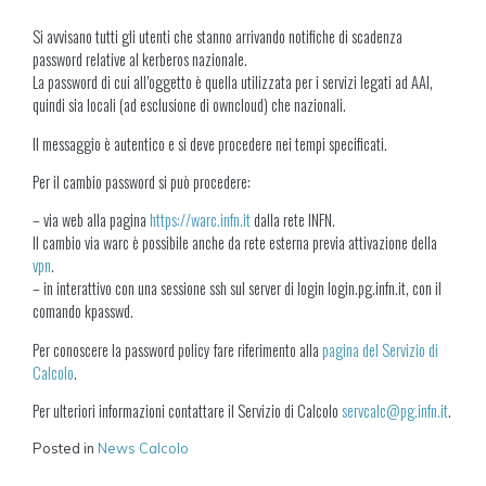
Si avvisano tutti gli utenti che stanno arrivando notifiche di scadenza
password relative al kerberos nazionale.
La password di cui all’oggetto è quella utilizzata per i servizi legati ad AAI,
quindi sia locali (ad esclusione di owncloud) che nazionali.
Il messaggio è autentico e si deve procedere nei tempi specificati.
Per il cambio password si può procedere:
– via web alla pagina
https://warc.infn.it
dalla rete INFN.
Il cambio via warc è possibile anche da rete esterna previa attivazione della
vpn
.
– in interattivo con una sessione ssh sul server di login login.pg.infn.it, con il
comando kpasswd.
Per conoscere la password policy fare riferimento alla
pagina del Servizio di
Calcolo
.
Per ulteriori informazioni contattare il Servizio di Calcolo
servcalc@pg.infn.it
.
Posted in
News Calcolo