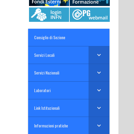
Consiglio di Sezione
Servizi Locali
Servizi Nazionali
Laboratori
Link Istituzionali
Informazioni pratiche