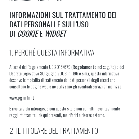
INFORMAZIONI SUL TRATTAMENTO DEI
DATI PERSONALI E SULL’USO
DI
COOKIE
E
WIDGET
1. PERCHÉ QUESTA INFORMATIVA
Ai sensi del Regolamento UE 2016/679 (
Regolamento
nel seguito) e del
Decreto Legislativo 30 giugno 2003, n. 196 e s.m.i, questa informativa
descrive le modalità di trattamento dei dati personali degli utenti che
consultano le pagine web e ne utilizzano gli eventuali servizi all’indirizzo
www.pg.infn.it
È rivolta a chi interagisce con questo sito e non con altri, eventualmente
raggiunti tramite link qui presenti, ma riferiti a risorse esterne.
2. IL TITOLARE DEL TRATTAMENTO