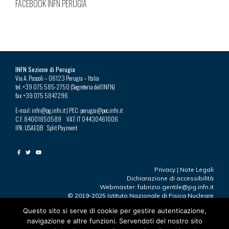
FACEBOOK INFN PERUGIA
INFN Sezione di Perugia
Via A. Pascoli – 06123 Perugia – Italia
tel. +39 075 585-2750 (Segreteria dell’INFN)
fax +39 075 5847296
E-mail: infn@pg.infn.it | PEC: perugia@pec.infn.it
C.F. 84001850589 VAT: IT 04430461006
IPA: USAEQB Split Payment
Privacy
|
Note Legali
Dichiarazione di accessibilità
Webmaster: fabrizio.gentile@pg.infn.it
© 2019-2025 Istituto Nazionale di Fisica Nucleare
Questo sito si serve di cookie per gestire autenticazione,
navigazione e altre funzioni. Servendoti del nostro sito
Ultima modifica 23.09.2025