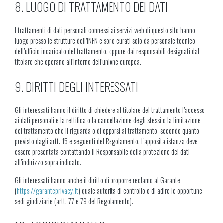
8. LUOGO DI TRATTAMENTO DEI DATI
I trattamenti di dati personali connessi ai servizi web di questo sito hanno
luogo presso le strutture dell’INFN e sono curati solo da personale tecnico
dell’ufficio incaricato del trattamento, oppure dai responsabili designati dal
titolare che operano all’interno dell’unione europea.
9. DIRITTI DEGLI INTERESSATI
Gli interessati hanno il diritto di chiedere al titolare del trattamento l’accesso
ai dati personali e la rettifica o la cancellazione degli stessi o la limitazione
del trattamento che li riguarda o di opporsi al trattamento secondo quanto
previsto dagli artt. 15 e seguenti del Regolamento. L’apposita istanza deve
essere presentata contattando il Responsabile della protezione dei dati
all’indirizzo sopra indicato.
Gli interessati hanno anche il diritto di proporre reclamo al Garante
(
https://garanteprivacy.it
) quale autorità di controllo o di adire le opportune
sedi giudiziarie (artt. 77 e 79 del Regolamento).