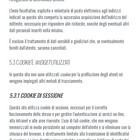
L’invio facoltativo, esplicito e volontario di posta elettronica agli indirizzi
indicati su questo sito comporta la successiva acquisizione dell’indirizzo del
mittente, necessario per rispondere alle richieste, nonché degli eventuali altri
dati personali inseriti nella missiva.
È escluso il trattamento di dati sensibili o giudiziari che, se eventualmente
forniti dall’utente, saranno cancellati.
5.3 C
OOKIE
E
WIDGET
UTILIZZATI
In questo sito non sono utilizzati
cookie
per la profilazione degli utenti né
vengono impiegati altri metodi di tracciamento.
5.3.1 COOKIE DI SESSIONE
Questo sito utilizza cookie di sessione, necessari per il corretto
funzionamento dello stesso e per gestire l’autenticazione ai servizi on-line,
alla intranet e alle aree riservate. L’uso di tali cookie, che non vengono
memorizzati in modo persistente sul computer dell’utente e si eliminano con la
chiusura del browser, è strettamente limitato alla trasmissione di identificativi