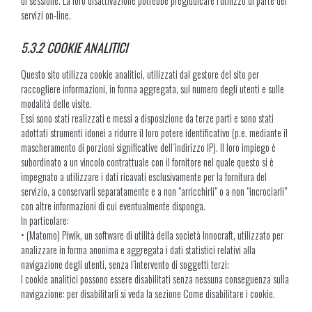
di sessione. La loro disattivazione potrebbe pregiudicare l’utilizzo di parte dei
servizi on-line.
5.3.2 COOKIE ANALITICI
Questo sito utilizza cookie analitici, utilizzati dal gestore del sito per
raccogliere informazioni, in forma aggregata, sul numero degli utenti e sulle
modalità delle visite.
Essi sono stati realizzati e messi a disposizione da terze parti e sono stati
adottati strumenti idonei a ridurre il loro potere identificativo (p.e. mediante il
mascheramento di porzioni significative dell´indirizzo IP). Il loro impiego è
subordinato a un vincolo contrattuale con il fornitore nel quale questo si è
impegnato a utilizzare i dati ricavati esclusivamente per la fornitura del
servizio, a conservarli separatamente e a non “arricchirli” o a non “incrociarli”
con altre informazioni di cui eventualmente disponga.
In particolare:
• (Matomo) Piwik, un software di utilità della società Innocraft, utilizzato per
analizzare in forma anonima e aggregata i dati statistici relativi alla
navigazione degli utenti, senza l’intervento di soggetti terzi;
I cookie analitici possono essere disabilitati senza nessuna conseguenza sulla
navigazione: per disabilitarli si veda la sezione Come disabilitare i cookie.