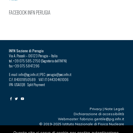
FACEBOOK INFN PERUGIA
INFN Sezione di Perugia
Via A. Pascoli – 06123 Perugia – Italia
tel. +39 075 585-2750 (Segreteria dell’INFN)
fax +39 075 5847296
E-mail: infn@pg.infn.it | PEC: perugia@pec.infn.it
C.F. 84001850589 VAT: IT 04430461006
IPA: USAEQB Split Payment
Privacy
|
Note Legali
Dichiarazione di accessibilità
Webmaster: fabrizio.gentile@pg.infn.it
© 2019-2025 Istituto Nazionale di Fisica Nucleare
Questo sito si serve di cookie per gestire autenticazione,