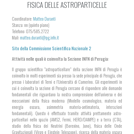
FISICA DELLE ASTROPARTICELLE
Coordinatore:
Matteo Duranti
Stanza: nn (quinto piano)
Telefono: 075/585.2722
Mail:
matteo.duranti@pg.infn.it
Sito della Commissione Scientifica Nazionale 2
Attività nelle quali è coinvolta la Sezione INFN di Perugia:
Il gruppo scientifico “astroparticellare” della sezione INFN di Perugia è
coinvolto in molti esperimenti sia presso la sede principale di Perugia, che
presso i laboratori di Terni e l’Università di Camerino. Gli esperimenti in
cui è coinvolta la sezione di Perugia cercano di rispondere alle domande
fondamentali che riguardano la nostra comprensione dell’universo e dei
meccanismi della fisica moderna (Modello cosmologico, materia ed
energia oscura, asimmetria materia-antimateria, interazioni
fondamentali). Questo è effettuato tramite attività prettamente astro-
particellari nello spazio (AMS2, Fermi, HERD/DAMPE) e a terra (CTA),
studio della fisica dei Neutrini (Borexino, Juno), fisica delle Onde
Gravitazionali (Virgo e Einstein Telescope), ricerca della materia oscura