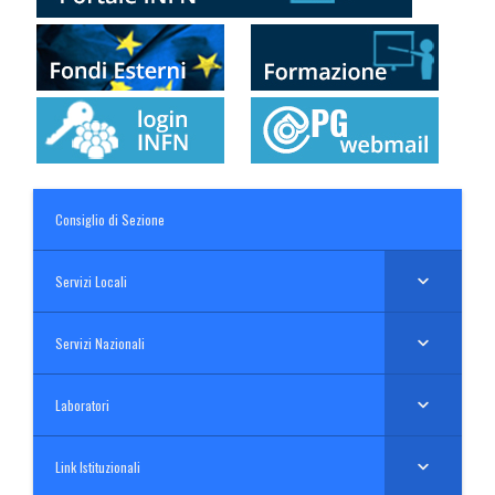
Consiglio di Sezione
Servizi Locali
Servizi Nazionali
Laboratori
Link Istituzionali