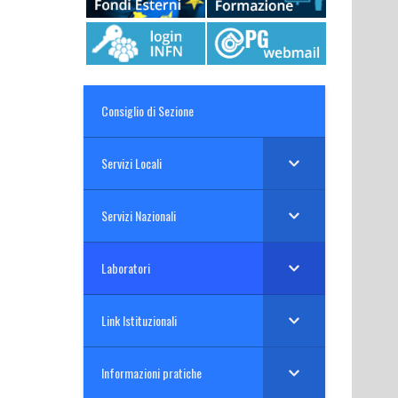
Consiglio di Sezione
Servizi Locali
Servizi Nazionali
Laboratori
Link Istituzionali
Informazioni pratiche