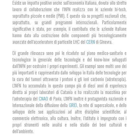
Esiste un impatto positivo anche sull’economia italiana, dovuto allo stretto
lavoro di collaborazione che l’INFN realizza con le aziende hi-tech,
soprattutto piccole e medie (PMI). E questo sia su progetti nazionali che,
soprattutto, su grandi programmi internazionali. Particolarmente
significativo è stato, per esempio, il contributo che le aziende italiane
hanno dato alla costruzione delle componenti più tecnologicamente
avanzate dell’acceleratore di particelle LHC del
CERN
di Ginevra.
Di grande rilevanza sono poi le ricadute sul piano medico-sanitario e
tecnologico in generale delle tecnologie e del know-how sviluppati
dall’INFN per costruire i propri esperimenti. Gli esempi sono molti: uno dei
più importanti è rappresentato dallo sviluppo in Italia delle tecnologie per
la cura dei tumori attraverso i protoni e gli ioni carbonio (adroterapia).
L’INFN ha accumulato in questo campo più di dieci anni di esperienza
diretta ai propri laboratori di Catania e ha realizzato la macchina per
l’adroterapia del
CNAO
di Pavia. L’INFN inoltre è protagonista nazionale e
internazionale della diffusione della
GRID
, la rete di supercalcolo, e dello
sviluppo delle sue applicazioni ad altre discipline scientifiche, al
commercio elettronico, alla cultura. Inoltre, l’istituto è impegnato con i
propri strumenti nelle analisi e nello studio dei beni culturali e
dell’ambiente.