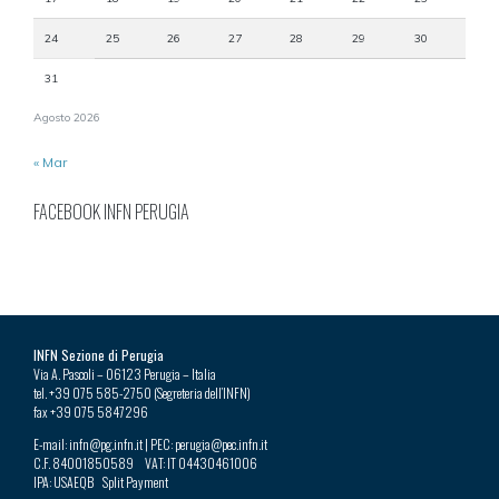
24
25
26
27
28
29
30
31
Agosto 2026
« Mar
FACEBOOK INFN PERUGIA
INFN Sezione di Perugia
Via A. Pascoli – 06123 Perugia – Italia
tel. +39 075 585-2750 (Segreteria dell’INFN)
fax +39 075 5847296
E-mail: infn@pg.infn.it | PEC: perugia@pec.infn.it
C.F. 84001850589 VAT: IT 04430461006
IPA: USAEQB Split Payment