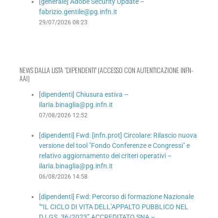
[generale] Adobe Security Update –
fabrizio.gentile@pg.infn.it
29/07/2026 08:23
NEWS DALLA LISTA “DIPENDENTI” (ACCESSO CON AUTENTICAZIONE INFN-
AAI)
[dipendenti] Chiusura estiva –
ilaria.binaglia@pg.infn.it
07/08/2026 12:52
[dipendenti] Fwd: [infn.prot] Circolare: Rilascio nuova
versione del tool "Fondo Conferenze e Congressi" e
relativo aggiornamento dei criteri operativi –
ilaria.binaglia@pg.infn.it
06/08/2026 14:58
[dipendenti] Fwd: Percorso di formazione Nazionale
"“IL CICLO DI VITA DELL’APPALTO PUBBLICO NEL
D.LGS. 36/2023” ACCREDITATO SNA –