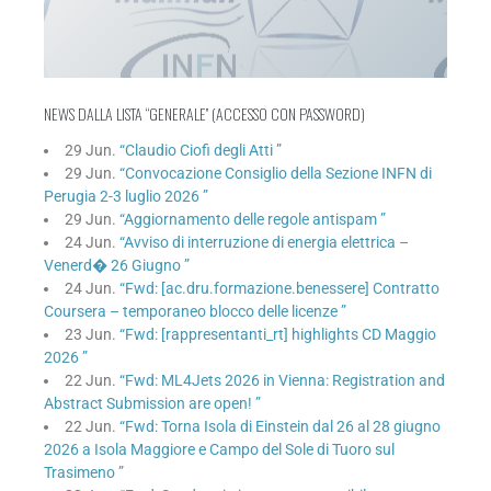
NEWS DALLA LISTA “GENERALE” (ACCESSO CON PASSWORD)
29 Jun.
“Claudio Ciofi degli Atti ”
29 Jun.
“Convocazione Consiglio della Sezione INFN di
Perugia 2-3 luglio 2026 ”
29 Jun.
“Aggiornamento delle regole antispam ”
24 Jun.
“Avviso di interruzione di energia elettrica –
Venerd� 26 Giugno ”
24 Jun.
“Fwd: [ac.dru.formazione.benessere] Contratto
Coursera – temporaneo blocco delle licenze ”
23 Jun.
“Fwd: [rappresentanti_rt] highlights CD Maggio
2026 ”
22 Jun.
“Fwd: ML4Jets 2026 in Vienna: Registration and
Abstract Submission are open! ”
22 Jun.
“Fwd: Torna Isola di Einstein dal 26 al 28 giugno
2026 a Isola Maggiore e Campo del Sole di Tuoro sul
Trasimeno ”