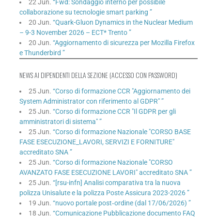
22 Jun.
“Fwd: Sondaggio interno per possibile
collaborazione su tecnologie smart parking ”
20 Jun.
“Quark-Gluon Dynamics in the Nuclear Medium
– 9-3 November 2026 – ECT* Trento ”
20 Jun.
“Aggiornamento di sicurezza per Mozilla Firefox
e Thunderbird ”
NEWS AI DIPENDENTI DELLA SEZIONE (ACCESSO CON PASSWORD)
25 Jun.
“Corso di formazione CCR "Aggiornamento dei
System Administrator con riferimento al GDPR" ”
25 Jun.
“Corso di formazione CCR "Il GDPR per gli
amministratori di sistema" ”
25 Jun.
“Corso di formazione Nazionale "CORSO BASE
FASE ESECUZIONE_LAVORI, SERVIZI E FORNITURE"
accreditato SNA ”
25 Jun.
“Corso di formazione Nazionale "CORSO
AVANZATO FASE ESECUZIONE LAVORI" accreditato SNA ”
25 Jun.
“[rsu-infn] Analisi comparativa tra la nuova
polizza Unisalute e la polizza Poste Assicura 2023-2026 ”
19 Jun.
“nuovo portale post‑ordine (dal 17/06/2026) ”
18 Jun.
“Comunicazione Pubblicazione documento FAQ