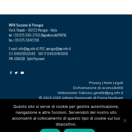
INFN Sezione di Perugia
Via A. Pascoli – 06123 Perugia – Italia
tel. +39 075 585-2750 (Segreteria dell’INFN)
fax +39 075 5847296
E-mail: infn@pg.infn.it | PEC: perugia@pec.infn.it
C.F. 84001850589 VAT: IT 04430461006
IPA: USAEQB Split Payment
Privacy
|
Note Legali
Dichiarazione di accessibilità
Webmaster: fabrizio.gentile@pg.infn.it
© 2019-2025 Istituto Nazionale di Fisica Nucleare
Questo sito si serve di cookie per gestire autenticazione,
navigazione e altre funzioni. Servendoti del nostro sito
Ultima modifica 23.09.2025
acconsenti al collocamento di questo tipo di cookie sul tuo
“Perugia”
by
https://www.facebook.com/robertotaddeofoto28
dispositivo.
is licensed under
CC BY-NC 2.0
L’immagine è stata ridimensionata e ritagliata