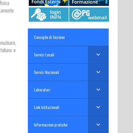
fisica
ltamente
.
Consiglio di Sezione
 nucleare,
taliano e
Servizi Locali
Servizi Nazionali
Laboratori
Link Istituzionali
Informazioni pratiche