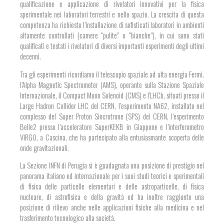
qualificazione e applicazione di rivelatori innovativi per la fisica
sperimentale nei laboratori terrestri e nello spazio. La crescita di questa
competenza ha richiesto l’installazione di sofisticati laboratori in ambienti
altamente controllati (camere “pulite” o “bianche”), in cui sono stati
qualificati e testati i rivelatori di diversi importanti esperimenti degli ultimi
decenni.
Tra gli esperimenti ricordiamo il telescopio spaziale ad alta energia Fermi,
l’Alpha Magnetic Spectrometer (AMS), operante sulla Stazione Spaziale
Internazionale, il Compact Muon Solenoid (CMS) e l’LHCb, situati presso il
Large Hadron Collider LHC del CERN, l’esperimento NA62, installato nel
complesso del Super Proton Sincrotrone (SPS) del CERN, l’esperimento
Belle2 presso l’acceleratore
SuperKEKB
in Giappone e l’interferometro
VIRGO, a Cascina, che ha partecipato alla entusiasmante scoperta delle
onde gravitazionali.
La Sezione INFN di Perugia si è guadagnata una posizione di prestigio nel
panorama italiano ed internazionale per i suoi studi teorici e sperimentali
di fisica delle particelle elementari e delle astroparticelle, di fisica
nucleare, di astrofisica e della gravità ed ha inoltre raggiunto una
posizione di rilievo anche nelle applicazioni fisiche alla medicina e nel
trasferimento tecnologico alla società.