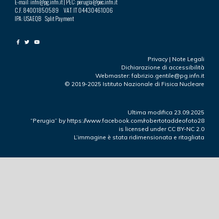
E-mail: infn@pg.infn.it | PEC: perugia@pec.infn.it
C.F. 84001850589 VAT: IT 04430461006
IPA: USAEQB Split Payment
Privacy
|
Note Legali
Dichiarazione di accessibilità
Webmaster: fabrizio.gentile@pg.infn.it
© 2019-2025 Istituto Nazionale di Fisica Nucleare
Ultima modifica 23.09.2025
“Perugia”
by
https://www.facebook.com/robertotaddeofoto28
is licensed under
CC BY-NC 2.0
L’immagine è stata ridimensionata e ritagliata