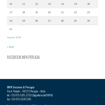
10
11
12
13
14
15
16
17
18
19
20
21
22
23
24
25
26
27
28
29
30
31
Agosto 2026
« Mar
FACEBOOK INFN PERUGIA
INFN Sezione di Perugia
Via A. Pascoli – 06123 Perugia – Italia
tel. +39 075 585-2750 (Segreteria dell’INFN)
fax +39 075 5847296