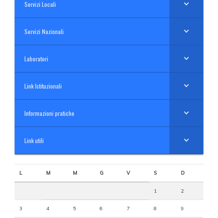
Servizi Locali
Servizi Nazionali
Laboratori
Link Istituzionali
Informazioni pratiche
Link utili
L
M
M
G
V
S
D
1
2
3
4
5
6
7
8
9