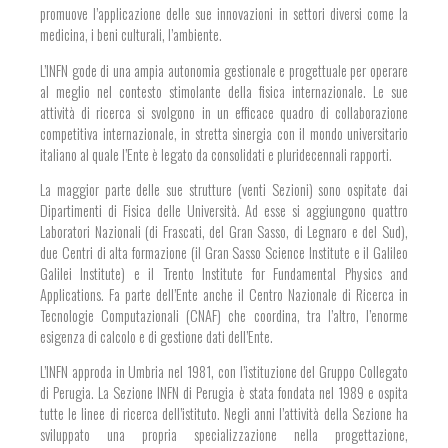
promuove l’applicazione delle sue innovazioni in settori diversi come la
medicina, i beni culturali, l’ambiente.
L’INFN gode di una ampia autonomia gestionale e progettuale per operare
al meglio nel contesto stimolante della fisica internazionale. Le sue
attività di ricerca si svolgono in un efficace quadro di collaborazione
competitiva internazionale, in stretta sinergia con il mondo universitario
italiano al quale l’Ente è legato da consolidati e pluridecennali rapporti.
La maggior parte delle sue strutture (venti Sezioni) sono ospitate dai
Dipartimenti di Fisica delle Università. Ad esse si aggiungono quattro
Laboratori Nazionali (di Frascati, del Gran Sasso, di Legnaro e del Sud),
due Centri di alta formazione (il Gran Sasso Science Institute e il Galileo
Galilei Institute) e il Trento Institute for Fundamental Physics and
Applications. Fa parte dell’Ente anche il Centro Nazionale di Ricerca in
Tecnologie Computazionali (CNAF) che coordina, tra l’altro, l’enorme
esigenza di calcolo e di gestione dati dell’Ente.
L’INFN approda in Umbria nel 1981, con l’istituzione del Gruppo Collegato
di Perugia.
La Sezione INFN di Perugia è stata fondata nel 1989 e ospita
tutte le linee di ricerca dell’istituto. Negli anni l’attività della Sezione ha
sviluppato una propria specializzazione nella progettazione,