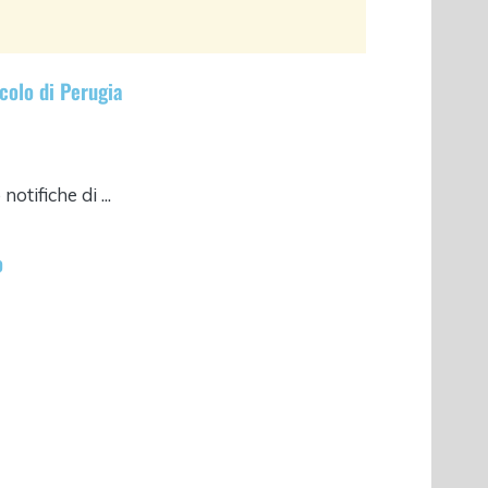
lcolo di Perugia
otifiche di ...
o