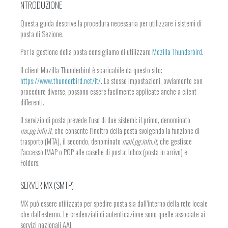
NTRODUZIONE
Questa guida descrive la procedura necessaria per utilizzare i sistemi di
posta di Sezione.
Per la gestione della posta consigliamo di utilizzare
Mozilla Thunderbird
.
Il client Mozilla Thunderbird è scaricabile da questo sito:
https://www.thunderbird.net/it/
. Le stesse impostazioni, ovviamente con
procedure diverse, possono essere facilmente applicate anche a client
differenti.
Il servizio di posta prevede l’uso di due sistemi: il primo, denominato
mx.pg.infn.it
, che consente l’inoltro della posta svolgendo la funzione di
trasporto (MTA), il secondo, denominato
mail.pg.infn.it
, che gestisce
l’accesso IMAP o POP alle caselle di posta: Inbox (posta in arrivo) e
Folders.
SERVER MX (SMTP)
MX può essere utilizzato per spedire posta sia dall’interno della rete locale
che dall’esterno. Le credenziali di autenticazione sono quelle associate ai
servizi nazionali AAI.