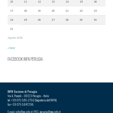
10
11
12
13
14
15
16
17
18
19
20
21
22
23
24
25
26
27
28
29
30
31
Agosto 2026
« Mar
FACEBOOK INFN PERUGIA
INFN Sezione di Perugia
Via A. Pascoli – 06123 Perugia – Italia
tel. +39 075 585-2750 (Segreteria dell’INFN)
fax +39 075 5847296
E-mail: infn@pg.infn.it | PEC: perugia@pec.infn.it