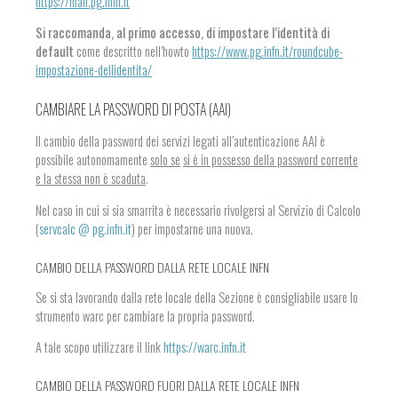
https://mail.pg.infn.it
Si raccomanda, al primo accesso, di impostare l’identità di
default
come descritto nell’howto
https://www.pg.infn.it/roundcube-
impostazione-dellidentita/
CAMBIARE LA PASSWORD DI POSTA (AAI)
Il cambio della password dei servizi legati all’autenticazione AAI è
possibile autonomamente
solo se
si è in possesso della password corrente
e la stessa non è scaduta
.
Nel caso in cui si sia smarrita è necessario rivolgersi al Servizio di Calcolo
(
servcalc @ pg.infn.it
) per impostarne una nuova.
CAMBIO DELLA PASSWORD DALLA RETE LOCALE INFN
Se si sta lavorando dalla rete locale della Sezione è consigliabile usare lo
strumento warc per cambiare la propria password.
A tale scopo utilizzare il link
https://warc.infn.it
CAMBIO DELLA PASSWORD FUORI DALLA RETE LOCALE INFN