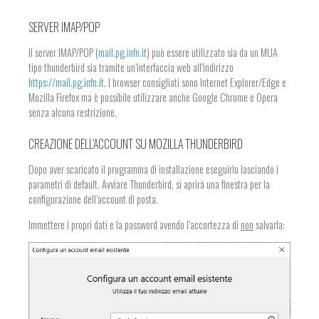
SERVER IMAP/POP
Il server IMAP/POP (
mail.pg.infn.it
) può essere utilizzato sia da un MUA
tipo thunderbird sia tramite un’interfaccia web all’indirizzo
https://mail.pg.infn.it
. I browser consigliati sono Internet Explorer/Edge e
Mozilla Firefox ma è possibile utilizzare anche Google Chrome e Opera
senza alcuna restrizione.
CREAZIONE DELL’ACCOUNT SU MOZILLA THUNDERBIRD
Dopo aver scaricato il programma di installazione eseguirlo lasciando i
parametri di default. Avviare Thunderbird, si aprirà una finestra per la
configurazione dell’account di posta.
Immettere i propri dati e la password avendo l’accortezza di
non
salvarla: