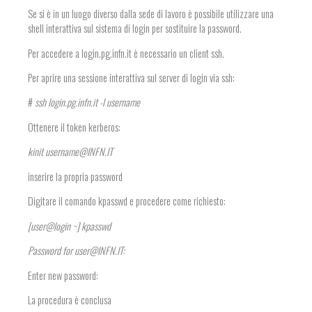
Se si è in un luogo diverso dalla sede di lavoro è possibile utilizzare una
shell interattiva sul sistema di login per sostituire la password.
Per accedere a login.pg.infn.it è necessario un client ssh.
Per aprire una sessione interattiva sul server di login via ssh:
#
ssh login.pg.infn.it -l username
Ottenere il token kerberos:
kinit username@INFN.IT
inserire la propria password
Digitare il comando kpasswd e procedere come richiesto:
[user@login ~] kpasswd
Password for user@INFN.IT:
Enter new password:
La procedura è conclusa