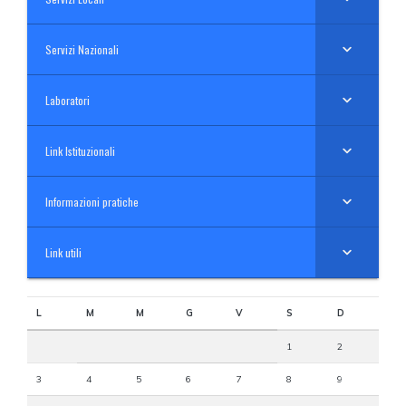
Servizi Nazionali
Laboratori
Link Istituzionali
Informazioni pratiche
Link utili
L
M
M
G
V
S
D
1
2
3
4
5
6
7
8
9