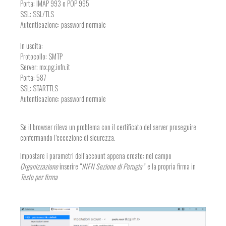
Porta: IMAP 993 o POP 995
SSL: SSL/TLS
Autenticazione: password normale
In uscita:
Protocollo: SMTP
Server: mx.pg.infn.it
Porta: 587
SSL: STARTTLS
Autenticazione: password normale
Se il browser rileva un problema con il certificato del server proseguire
confermando l’eccezione di sicurezza.
Impostare i parametri dell’account appena creato: n
el campo
Organizzazione
inserire “
INFN Sezione di Perugia”
e la propria firma in
Testo per firma