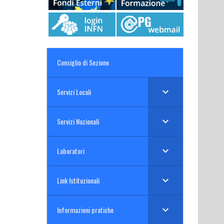
Consiglio di Sezione
Servizi Locali
Servizi Nazionali
Laboratori
Link Istituzionali
Informazioni pratiche