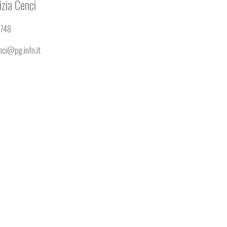
izia
Cenci
2748
enci@pg.infn.it