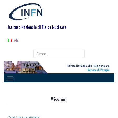
Skip
to
content
Istituto Nazionale di Fisica Nucleare
Missione
Come fare una missione