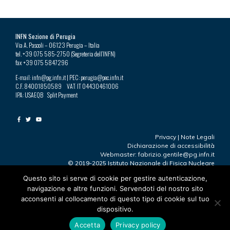
INFN Sezione di Perugia
Via A. Pascoli – 06123 Perugia – Italia
tel. +39 075 585-2750 (Segreteria dell’INFN)
fax +39 075 5847296
E-mail: infn@pg.infn.it | PEC: perugia@pec.infn.it
C.F. 84001850589 VAT: IT 04430461006
IPA: USAEQB Split Payment
Privacy
|
Note Legali
Dichiarazione di accessibilità
Webmaster: fabrizio.gentile@pg.infn.it
© 2019-2025 Istituto Nazionale di Fisica Nucleare
Questo sito si serve di cookie per gestire autenticazione,
navigazione e altre funzioni. Servendoti del nostro sito
Ultima modifica 23.09.2025
acconsenti al collocamento di questo tipo di cookie sul tuo
“Perugia”
by
https://www.facebook.com/robertotaddeofoto28
dispositivo.
is licensed under
CC BY-NC 2.0
L’immagine è stata ridimensionata e ritagliata
Accetta
Privacy policy