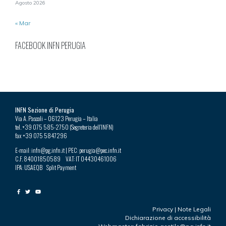
Agosto 2026
« Mar
FACEBOOK INFN PERUGIA
INFN Sezione di Perugia
Via A. Pascoli – 06123 Perugia – Italia
tel. +39 075 585-2750 (Segreteria dell’INFN)
fax +39 075 5847296
E-mail: infn@pg.infn.it | PEC: perugia@pec.infn.it
C.F. 84001850589 VAT: IT 04430461006
IPA: USAEQB Split Payment
Privacy
|
Note Legali
Dichiarazione di accessibilità