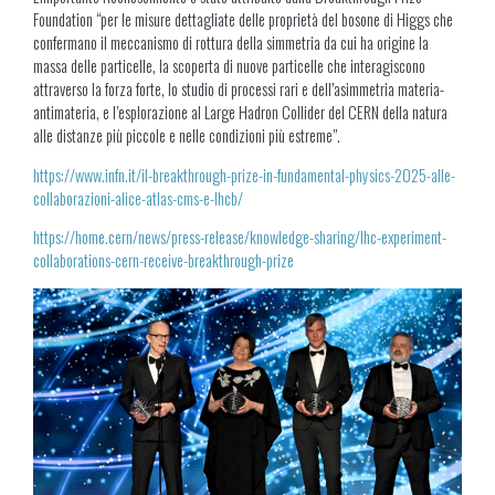
Foundation “per le misure dettagliate delle proprietà del bosone di Higgs che
confermano il meccanismo di rottura della simmetria da cui ha origine la
massa delle particelle, la scoperta di nuove particelle che interagiscono
attraverso la forza forte, lo studio di processi rari e dell’asimmetria materia-
antimateria, e l’esplorazione al Large Hadron Collider del CERN della natura
alle distanze più piccole e nelle condizioni più estreme”.
https://www.infn.it/il-breakthrough-prize-in-fundamental-physics-2025-alle-
collaborazioni-alice-atlas-cms-e-lhcb/
https://home.cern/news/press-release/knowledge-sharing/lhc-experiment-
collaborations-cern-receive-breakthrough-prize