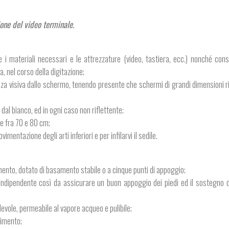
ione del video terminale.
 i materiali necessari e le attrezzature (video, tastiera, ecc.) nonché cons
, nel corso della digitazione;
nza visiva dallo schermo, tenendo presente che schermi di grandi dimensioni 
 dal bianco, ed in ogni caso non riflettente;
te fra 70 e 80 cm;
entazione degli arti inferiori e per infilarvi il sedile.
amento, dotato di basamento stabile o a cinque punti di appoggio;
a indipendente così da assicurare un buon appoggio dei piedi ed il sostegno 
devole, permeabile al vapore acqueo e pulibile;
vimento;