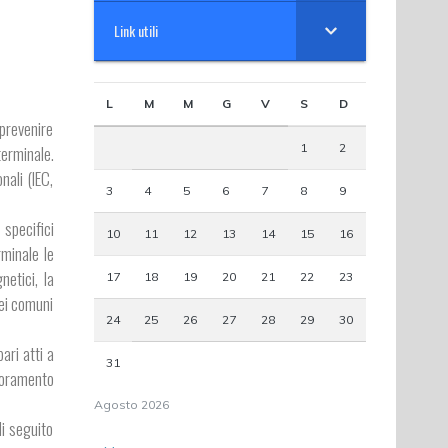
Link utili
L
M
M
G
V
S
D
 prevenire
1
2
terminale.
nali (IEC,
3
4
5
6
7
8
9
 specifici
10
11
12
13
14
15
16
rminale le
netici, la
17
18
19
20
21
22
23
nei comuni
24
25
26
27
28
29
30
ari atti a
31
lioramento
Agosto 2026
di seguito