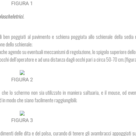
FIGURA 1
loscheletrici.
di ben poggiati al pavimento e schiena poggiata allo schienale della sedia n
one dello schienale;
 anche agendo su eventuali meccanismi di regolazione, lo spigolo superiore del
 occhi dell’operatore e ad una distanza dagli occhi pari a circa 50-70 cm.(figura
FIGURA 2
o che lo schermo non sia utilizzato in maniera saltuaria, e il mouse, od event
ed in modo che siano facilmente raggiungibili;
FIGURA 3
idimenti delle dita e del polso, curando di tenere gli avambracci appoggiati su