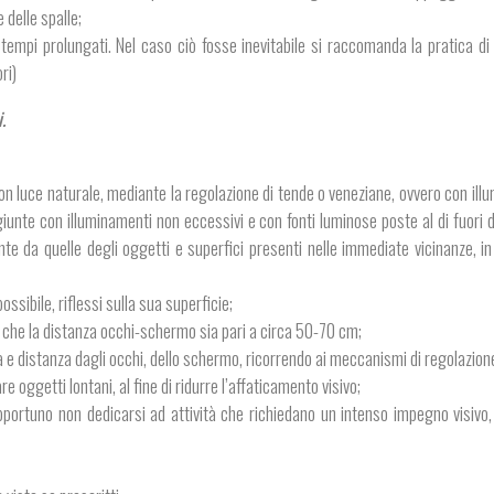
 delle spalle;
r tempi prolungati. Nel caso ciò fosse inevitabile si raccomanda la pratica di
ori)
.
con luce naturale, mediante la regolazione di tende o veneziane, ovvero con ill
ggiunte con illuminamenti non eccessivi e con fonti luminose poste al di fuori
vante da quelle degli oggetti e superfici presenti nelle immediate vicinanze, 
ssibile, riflessi sulla sua superficie;
e che la distanza occhi-schermo sia pari a circa 50-70 cm;
a e distanza dagli occhi, dello schermo, ricorrendo ai meccanismi di regolazion
oggetti lontani, al fine di ridurre l’affaticamento visivo;
 opportuno non dedicarsi ad attività che richiedano un intenso impegno visiv