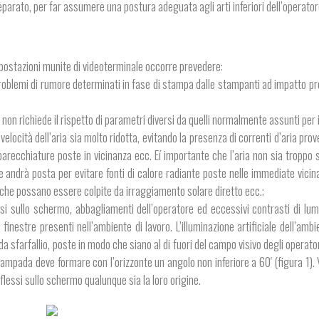
eparato, per far assumere una postura adeguata agli arti inferiori dell’operato
e postazioni munite di videoterminale occorre prevedere:
i problemi di rumore determinati in fase di stampa dalle stampanti ad impatto 
e non richiede il rispetto di parametri diversi da quelli normalmente assunti per
 velocità dell’aria sia molto ridotta, evitando la presenza di correnti d’aria prov
pparecchiature poste in vicinanza ecc. Eí importante che l’aria non sia troppo
one andrà posta per evitare fonti di calore radiante poste nelle immediate vicin
 che possano essere colpite da irraggiamento solare diretto ecc.;
lessi sullo schermo, abbagliamenti dell’operatore ed eccessivi contrasti di lum
finestre presenti nell’ambiente di lavoro. L’illuminazione artificiale dell’amb
 sfarfallio, poste in modo che siano al di fuori del campo visivo degli operator
 lampada deve formare con l’orizzonte un angolo non inferiore a 60′ (figura 1). 
flessi sullo schermo qualunque sia la loro origine.