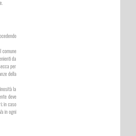
re.
procedendo
 il comune
enienti da
 secca per
anze della
inosità la
iente deve
i; in caso
Va in ogni