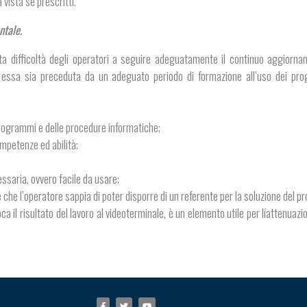
a vista se prescritti.
ntale.
rta difficoltà degli operatori a seguire adeguatamente il continuo aggiorna
he essa sia preceduta da un adeguato periodo di formazione all’uso dei pr
i programmi e delle procedure informatiche;
ompetenze ed abilità;
essaria, ovvero facile da usare;
e che l’operatore sappia di poter disporre di un referente per la soluzione del p
oca il risultato del lavoro al videoterminale, è un elemento utile per líattenuazi