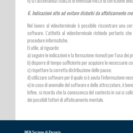
h) si raccomanda l’utilizzo di eventuali mezzi di correzione dell
6. Indicazioni atte ad evitare disturbi da affaticamento me
Nel lavoro al videoterminale è possibile riscontrare una ce
software. L’attività al videoterminale richiede pertanto c
procedure informatiche.
Eí utile, al riguardo:
a) seguire le indicazioni e la formazione ricevuti per l’uso de
b) disporre di tempo sufficiente per acquisire le necessarie c
c) rispettare la corretta distribuzione delle pause;
d) utilizzare software per il quale si è avuta l’informazione nec
e) in caso di anomalie del software e delle attrezzature, è ben
Infine, si ricorda che la conoscenza del contesto in cui si coll
dei possibili fattori di affaticamento mentale.
INFN Sezione di Perugia