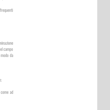
 frequenti
uminazione
 del campo
in modo da
e;
o, come ad