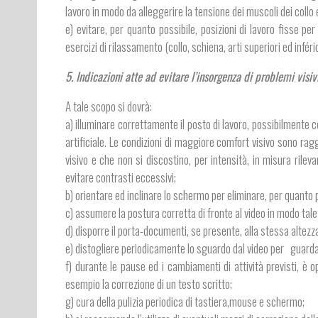
lavoro in modo da alleggerire la tensione dei muscoli dei collo e
e) evitare, per quanto possibile, posizioni di lavoro fisse pe
esercizi di rilassamento (collo, schiena, arti superiori ed inféri
5. Indicazioni atte ad evitare l’insorgenza di problemi visivi
A tale scopo si dovrà:
a) illuminare correttamente il posto di lavoro, possibilmente 
artificiale. Le condizioni di maggiore comfort visivo sono ra
visivo e che non si discostino, per intensità, in misura rile
evitare contrasti eccessivi;
b) orientare ed inclinare lo schermo per eliminare, per quanto po
c) assumere la postura corretta di fronte al video in modo tal
d) disporre il porta-documenti, se presente, alla stessa altezz
e) distogliere periodicamente lo sguardo dal video per guardare 
f) durante le pause ed i cambiamenti di attività previsti, è
esempio la correzione di un testo scritto;
g) cura della pulizia periodica di tastiera,mouse e schermo;