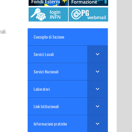
ali;
Consiglio di Sezione
Servizi Locali
Servizi Nazionali
Laboratori
Link Istituzionali
Informazioni pratiche