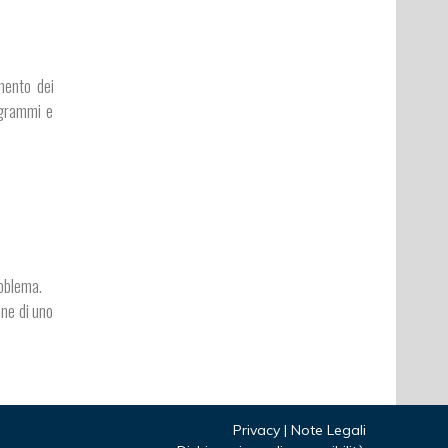
mento dei
ogrammi e
roblema.
one di uno
Privacy
|
Note Legali