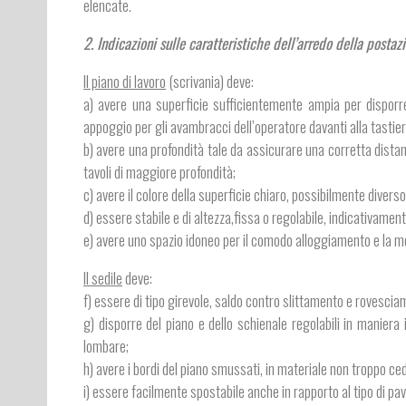
elencate.
2. Indicazioni sulle caratteristiche dell’arredo della postaz
Il piano di lavoro
(scrivania) deve:
a) avere una superficie sufficientemente ampia per disporre
appoggio per gli avambracci dell’operatore davanti alla tastiera
b) avere una profondità tale da assicurare una corretta dista
tavoli di maggiore profondità;
c) avere il colore della superficie chiaro, possibilmente diverso
d) essere stabile e di altezza,fissa o regolabile, indicativamen
e) avere uno spazio idoneo per il comodo alloggiamento e la movim
Il sedile
deve:
f) essere di tipo girevole, saldo contro slittamento e rovesci
g) disporre del piano e dello schienale regolabili in manier
lombare;
h) avere i bordi del piano smussati, in materiale non troppo ce
i) essere facilmente spostabile anche in rapporto al tipo di pa