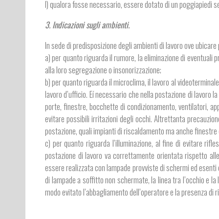
l) qualora fosse necessario, essere dotato di un poggiapiedi s
3. Indicazioni sugli ambienti.
In sede di predisposizione degli ambienti di lavoro ove ubicar
a) per quanto riguarda il rumore, la eliminazione di eventual
alla loro segregazione o insonorizzazione;
b) per quanto riguarda il microclima, il lavoro al videoterminal
lavoro d’ufficio. Eí necessario che nella postazione di lavoro la
porte, finestre, bocchette di condizionamento, ventilatori, a
evitare possibili irritazioni degli occhi. Altrettanta precauzi
postazione, quali impianti di riscaldamento ma anche finestre
c) per quanto riguarda l’illuminazione, al fine di evitare rif
postazione di lavoro va correttamente orientata rispetto alle 
essere realizzata con lampade provviste di schermi ed esenti da
di lampade a soffitto non schermate, la linea tra l’occhio e la
modo evitato l’abbagliamento dell’operatore e la presenza di ri