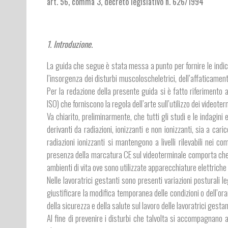
art. 56, comma 3, decreto legislativo n. 626/1994
1. Introduzione.
La guida che segue è stata messa a punto per fornire le indicaz
l’insorgenza dei disturbi muscoloscheletrici, dell’affaticamen
Per la redazione della presente guida si è fatto riferimento 
ISO) che forniscono la regola dell’arte sull’utilizzo dei videoter
Va chiarito, preliminarmente, che tutti gli studi e le indagini
derivanti da radiazioni, ionizzanti e non ionizzanti, sia a cari
radiazioni ionizzanti si mantengono a livelli rilevabili nei c
presenza della marcatura CE sul videoterminale comporta che t
ambienti di vita ove sono utilizzate apparecchiature elettriche 
Nelle lavoratrici gestanti sono presenti variazioni posturali l
giustificare la modifica temporanea delle condizioni o dell’ora
della sicurezza e della salute sul lavoro delle lavoratrici gestan
Al fine di prevenire i disturbi che talvolta si accompagnano a