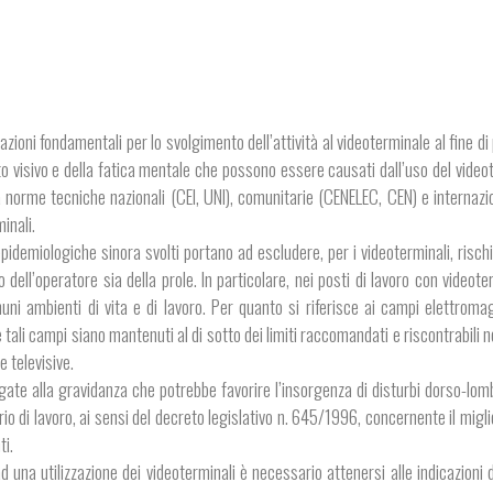
ioni fondamentali per lo svolgimento dell’attività al videoterminale al fine di
to visivo e della fatica mentale che possono essere causati dall’uso del video
a norme tecniche nazionali (CEI, UNI), comunitarie (CENELEC, CEN) e internazio
minali.
 epidemiologiche sinora svolti portano ad escludere, per i videoterminali, rischi
co dell’operatore sia della prole. In particolare, nei posti di lavoro con videote
omuni ambienti di vita e di lavoro. Per quanto si riferisce ai campi elettromag
ali campi siano mantenuti al di sotto dei limiti raccomandati e riscontrabili 
e televisive.
egate alla gravidanza che potrebbe favorire l’insorgenza di disturbi dorso-lomb
rio di lavoro, ai sensi del decreto legislativo n. 645/1996, concernente il mig
ti.
d una utilizzazione dei videoterminali è necessario attenersi alle indicazioni 