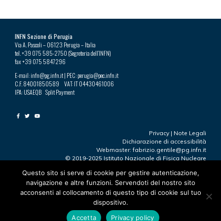
INFN Sezione di Perugia
Via A. Pascoli – 06123 Perugia – Italia
tel. +39 075 585-2750 (Segreteria dell’INFN)
fax +39 075 5847296
E-mail: infn@pg.infn.it | PEC: perugia@pec.infn.it
C.F. 84001850589 VAT: IT 04430461006
IPA: USAEQB Split Payment
Privacy
|
Note Legali
Dichiarazione di accessibilità
Webmaster: fabrizio.gentile@pg.infn.it
© 2019-2025 Istituto Nazionale di Fisica Nucleare
Questo sito si serve di cookie per gestire autenticazione,
navigazione e altre funzioni. Servendoti del nostro sito
Ultima modifica 23.09.2025
acconsenti al collocamento di questo tipo di cookie sul tuo
“Perugia”
by
https://www.facebook.com/robertotaddeofoto28
dispositivo.
is licensed under
CC BY-NC 2.0
L’immagine è stata ridimensionata e ritagliata
Accetta
Privacy policy