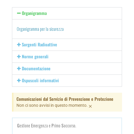
Organigramma
Organigramma per la sicurezza
Sorgenti Radioattive
Norme generali
Documentazione
Ospuscoli informativi
Comunicazioni dal Servizio di Prevenzione e Protezione
×
Non ci sono avvisi in questo momento.
G
estione
E
mergenza e
P
rimo
S
occorso.