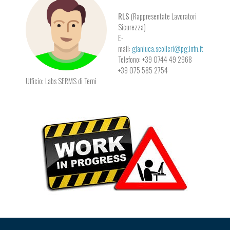
RLS
(Rappresentate Lavoratori
Sicurezza)
E-
mail:
gianluca.scolieri@pg.infn.it
Telefono: +39 0744 49 2968
+39 075 585 2754
Ufficio: Labs SERMS di Terni