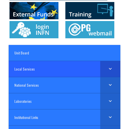
Unit Board
Local Services
National Services
Laboratories
Institutional Links