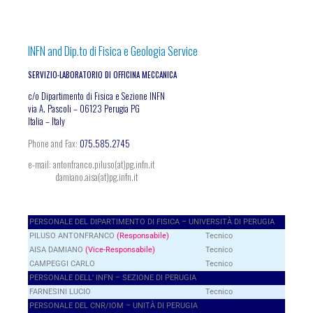
INFN and Dip.to di Fisica e Geologia Service
SERVIZIO-LABORATORIO DI OFFICINA MECCANICA
c/o Dipartimento di Fisica e Sezione INFN
via A. Pascoli – 06123 Perugia PG
Italia – Italy
Phone and Fax:
075.585.2745
e-mail: antonfranco.piluso(at)pg.infn.it
damiano.aisa(at)pg.infn.it
PERSONALE DEL DIPARTIMENTO DI FISICA – UNIVERSITÀ DI PERUGIA
PILUSO ANTONFRANCO
(Responsabile)
Tecnico
AISA DAMIANO
(Vice-Responsabile)
Tecnico
CAMPEGGI CARLO
Tecnico
PERSONALE DELL’ INFN – SEZIONE DI PERUGIA
FARNESINI LUCIO
Tecnico
PERSONALE DEL CNR/IOM – UNITÀ DI PERUGIA