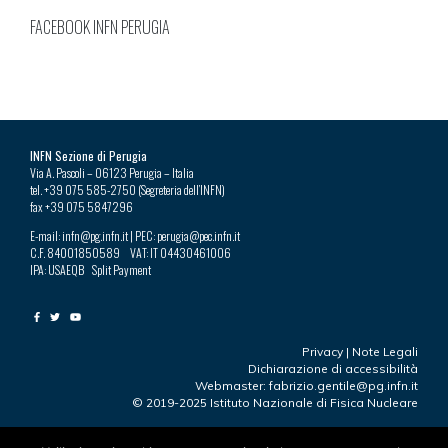
FACEBOOK INFN PERUGIA
INFN Sezione di Perugia
Via A. Pascoli – 06123 Perugia – Italia
tel. +39 075 585-2750 (Segreteria dell’INFN)
fax +39 075 5847296
E-mail: infn@pg.infn.it | PEC: perugia@pec.infn.it
C.F. 84001850589 VAT: IT 04430461006
IPA: USAEQB Split Payment
Privacy
|
Note Legali
Dichiarazione di accessibilità
Webmaster: fabrizio.gentile@pg.infn.it
© 2019-2025 Istituto Nazionale di Fisica Nucleare